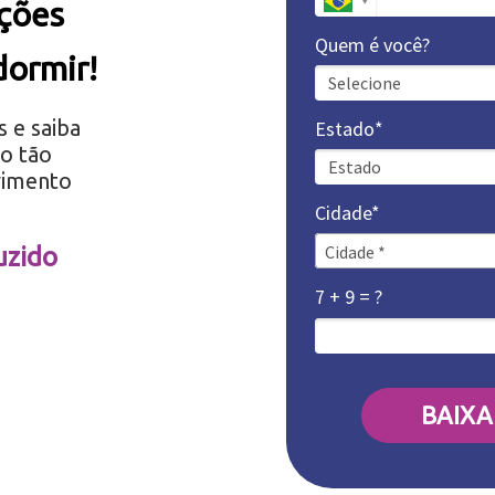
ações
Quem é você?
dormir!
s e saiba
Estado*
o tão
vimento
Cidade*
Cidade*
Cidade *
uzido
7 + 9 = ?
BAIXA